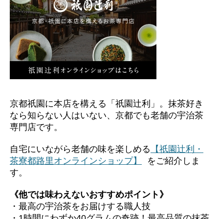
k
京都祇園に本店を構える「祇園辻利」。抹茶好き
なら知らない人はいない、京都でも老舗の宇治茶
専門店です。
自宅にいながら老舗の味を楽しめる
【祇園辻利・
茶寮都路里オンラインショップ】
をご紹介しま
す。
《他では味わえないおすすめポイント》
・最高の宇治茶をお届けする職人技
・1時間にわずか40グラムの奇跡！最高品質の抹茶