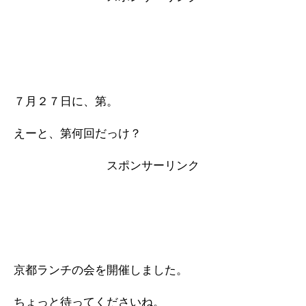
c
tt
e
e
e
er
n
b
a
o
o
７月２７日に、第。
k
えーと、第何回だっけ？
スポンサーリンク
京都ランチの会を開催しました。
ちょっと待ってくださいね。