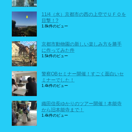
11/4（水）京都市の西の上空でＵＦＯを
目撃！?
1.8k件のビュー
京都市動物園の新しい楽しみ方を勝手
に作ってみた件
1.5k件のビュー
警察OBセミナー開催！すごく面白いセ
ミナーでした！
1.4k件のビュー
織田信長ゆかりのツアー開催！本能寺
から旧本能寺まで！
1.4k件のビュー