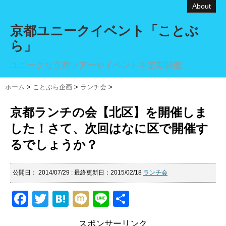
About
京都ユニークイベント「ことぶ
ら」
ユニークな京都ツアーやイベントを定期開催
ホーム
>
ことぶら企画
>
ランチ会
>
京都ランチの会【北区】を開催しま
した！さて、次回はなに区で開催す
るでしょうか？
公開日：
2014/07/29
: 最終更新日：2015/02/18
ランチ会
F
T
H
M
Li
共
a
wi
at
ixi
n
有
スポンサーリンク