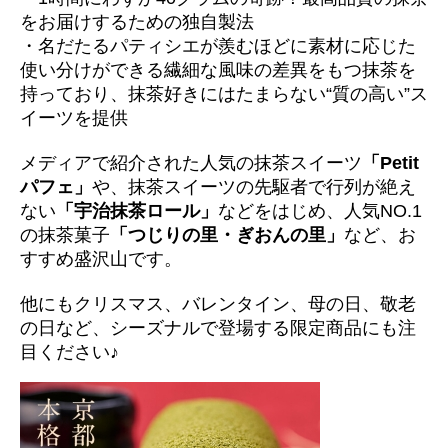
をお届けするための独自製法
・名だたるパティシエが羨むほどに素材に応じた
使い分けができる繊細な風味の差異をもつ抹茶を
持っており、抹茶好きにはたまらない“質の高い”ス
イーツを提供
メディアで紹介された人気の抹茶スイーツ
「Petit
パフェ」
や、抹茶スイーツの先駆者で行列が絶え
ない
「宇治抹茶ロール」
などをはじめ、人気NO.1
の抹茶菓子
「つじりの里・ぎおんの里」
など、お
すすめ盛沢山です。
他にもクリスマス、バレンタイン、母の日、敬老
の日など、シーズナルで登場する限定商品にも注
目ください♪