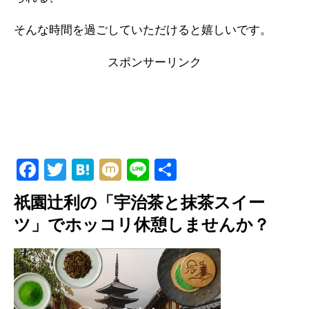
そんな時間を過ごしていただけると嬉しいです。
スポンサーリンク
F
T
H
M
Li
共
a
wi
at
ixi
n
有
祇園辻利の「宇治茶と抹茶スイー
c
tt
e
e
ツ」でホッコリ休憩しませんか？
e
er
n
b
a
o
o