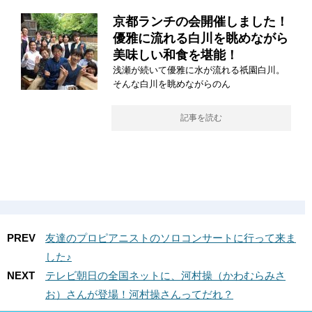
京都ランチの会開催しました！
優雅に流れる白川を眺めながら
美味しい和食を堪能！
浅瀬が続いて優雅に水が流れる祇園白川。
そんな白川を眺めながらのん
記事を読む
PREV
友達のプロピアニストのソロコンサートに行って来ま
した♪
NEXT
テレビ朝日の全国ネットに、河村操（かわむらみさ
お）さんが登場！河村操さんってだれ？