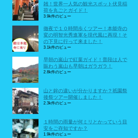
雑！世界一人気の観光スポット伏見稲
荷を丸ごとガイド！
3.9k件のビュー
徹夜で１０時間歩くツアー！本能寺の
変の明智光秀進軍を現代風に再現！そ
の下見に行って来ました！
3.1k件のビュー
早朝の嵐山で紅葉ガイド！普段は人で
賑わう嵐山も早朝はガラガラ！
2.8k件のビュー
山と鉾の違いが分かりますか？祇園祭
後祭ツアー開催しました！
2.3k件のビュー
１時間の雨量が何ミリとかっていう目
安をご存知ですか？
1.9k件のビュー