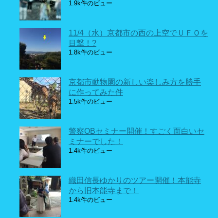
1.9k件のビュー
11/4（水）京都市の西の上空でＵＦＯを
目撃！?
1.8k件のビュー
京都市動物園の新しい楽しみ方を勝手
に作ってみた件
1.5k件のビュー
警察OBセミナー開催！すごく面白いセ
ミナーでした！
1.4k件のビュー
織田信長ゆかりのツアー開催！本能寺
から旧本能寺まで！
1.4k件のビュー