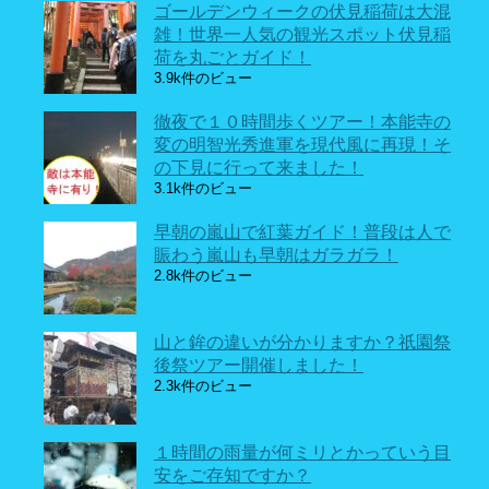
ゴールデンウィークの伏見稲荷は大混
雑！世界一人気の観光スポット伏見稲
荷を丸ごとガイド！
3.9k件のビュー
徹夜で１０時間歩くツアー！本能寺の
変の明智光秀進軍を現代風に再現！そ
の下見に行って来ました！
3.1k件のビュー
早朝の嵐山で紅葉ガイド！普段は人で
賑わう嵐山も早朝はガラガラ！
2.8k件のビュー
山と鉾の違いが分かりますか？祇園祭
後祭ツアー開催しました！
2.3k件のビュー
１時間の雨量が何ミリとかっていう目
安をご存知ですか？