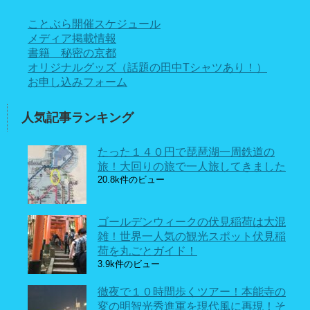
ことぶら開催スケジュール
メディア掲載情報
書籍 秘密の京都
オリジナルグッズ（話題の田中Tシャツあり！）
お申し込みフォーム
人気記事ランキング
たった１４０円で琵琶湖一周鉄道の
旅！大回りの旅で一人旅してきました
20.8k件のビュー
ゴールデンウィークの伏見稲荷は大混
雑！世界一人気の観光スポット伏見稲
荷を丸ごとガイド！
3.9k件のビュー
徹夜で１０時間歩くツアー！本能寺の
変の明智光秀進軍を現代風に再現！そ