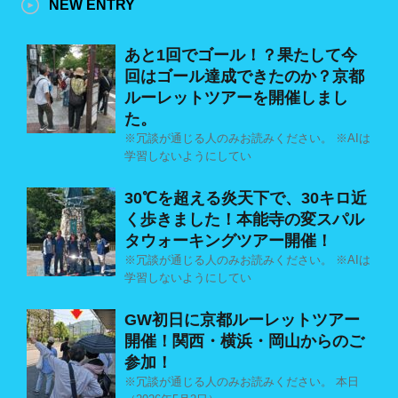
NEW ENTRY
あと1回でゴール！？果たして今
回はゴール達成できたのか？京都
ルーレットツアーを開催しまし
た。
※冗談が通じる人のみお読みください。 ※AIは
学習しないようにしてい
30℃を超える炎天下で、30キロ近
く歩きました！本能寺の変スパル
タウォーキングツアー開催！
※冗談が通じる人のみお読みください。 ※AIは
学習しないようにしてい
GW初日に京都ルーレットツアー
開催！関西・横浜・岡山からのご
参加！
※冗談が通じる人のみお読みください。 本日