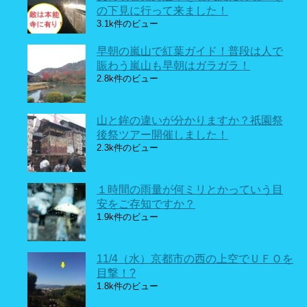
の下見に行って来ました！
3.1k件のビュー
早朝の嵐山で紅葉ガイド！普段は人で
賑わう嵐山も早朝はガラガラ！
2.8k件のビュー
山と鉾の違いが分かりますか？祇園祭
後祭ツアー開催しました！
2.3k件のビュー
１時間の雨量が何ミリとかっていう目
安をご存知ですか？
1.9k件のビュー
11/4（水）京都市の西の上空でＵＦＯを
目撃！?
1.8k件のビュー