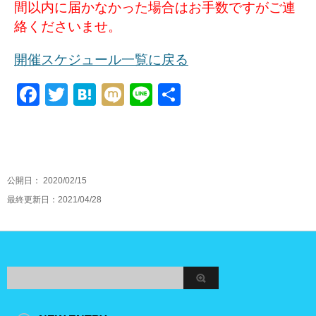
間以内に届かなかった場合はお手数ですがご連
絡くださいませ。
開催スケジュール一覧に戻る
F
T
H
M
Li
共
a
wi
at
ixi
n
有
c
tt
e
e
e
er
n
b
a
公開日：
2020/02/15
最終更新日：2021/04/28
o
o
k