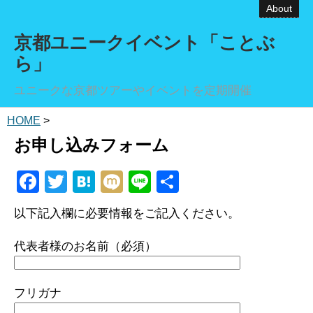
About
京都ユニークイベント「ことぶ
ら」
ユニークな京都ツアーやイベントを定期開催
HOME
>
お申し込みフォーム
F
T
H
M
Li
共
a
wi
at
ixi
n
有
以下記入欄に必要情報をご記入ください。
c
tt
e
e
e
er
n
代表者様のお名前（必須）
b
a
o
フリガナ