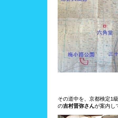
その道中を、京都検定1
の
吉村晋弥さん
が案内し