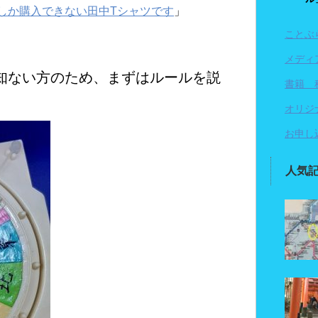
しか購入できない田中Tシャツです
」
ことぶ
メディ
知ない方のため、まずはルールを説
書籍 
オリジ
お申し
人気