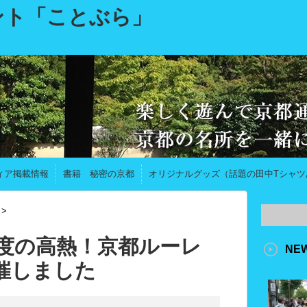
ント「ことぶら」
ィア掲載情報
書籍 秘密の京都
オリジナルグッズ（話題の田中Tシャツ
>
8度の高熱！京都ルーレ
NE
催しました