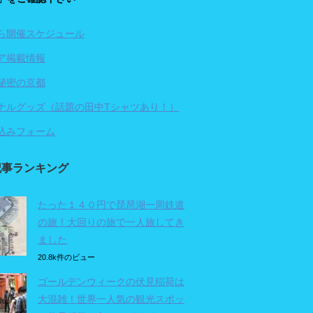
ら開催スケジュール
ア掲載情報
秘密の京都
ナルグッズ（話題の田中Tシャツあり！）
込みフォーム
記事ランキング
たった１４０円で琵琶湖一周鉄道
の旅！大回りの旅で一人旅してき
ました
20.8k件のビュー
ゴールデンウィークの伏見稲荷は
大混雑！世界一人気の観光スポッ