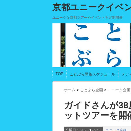
京都ユニークイベ
ユニークな京都ツアーやイベントを定期開催
TOP
ことぶら開催スケジュール
メデ
ホーム
>
ことぶら企画
>
ユニーク企画
ガイドさんが3
ットツアーを開
公開日：
2023/12/25
:
ユニーク企画