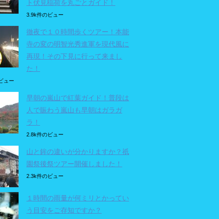
ト伏見稲荷を丸ごとガイド！
3.9k件のビュー
徹夜で１０時間歩くツアー！本能
寺の変の明智光秀進軍を現代風に
再現！その下見に行って来まし
た！
のビュー
早朝の嵐山で紅葉ガイド！普段は
人で賑わう嵐山も早朝はガラガ
ラ！
2.8k件のビュー
山と鉾の違いが分かりますか？祇
園祭後祭ツアー開催しました！
2.3k件のビュー
１時間の雨量が何ミリとかってい
う目安をご存知ですか？