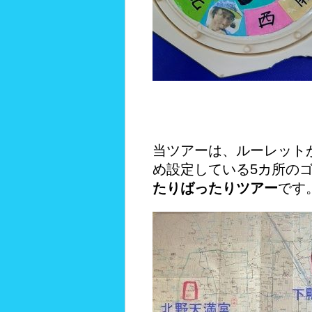
当ツアーは、ルーレット
め設定している5カ所の
たりばったりツアー
です