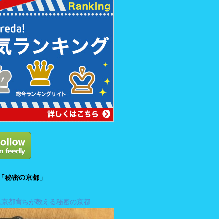
「秘密の京都」
れ京都育ちが教える秘密の京都