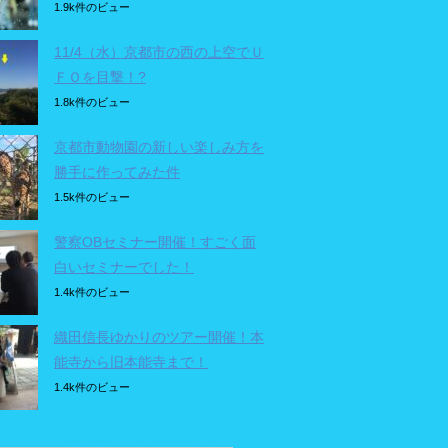
1.9k件のビュー
11/4（水）京都市の西の上空でＵ
ＦＯを目撃！?
1.8k件のビュー
京都市動物園の新しい楽しみ方を
勝手に作ってみた件
1.5k件のビュー
警察OBセミナー開催！すごく面
白いセミナーでした！
1.4k件のビュー
織田信長ゆかりのツアー開催！本
能寺から旧本能寺まで！
1.4k件のビュー