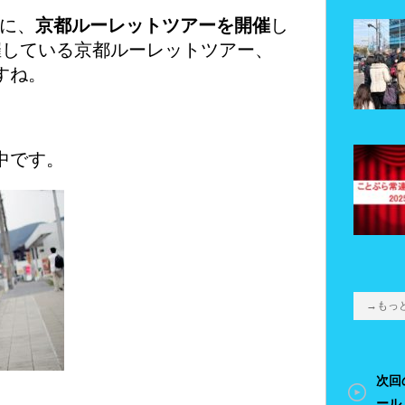
）に、
京都ルーレットツアーを開催
し
催している京都ルーレットツアー、
すね。
中です。
→もっ
次回
ール