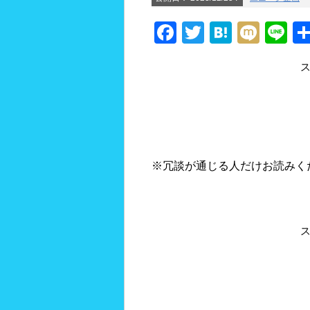
F
T
H
M
Li
a
wi
at
ixi
n
c
tt
e
e
e
er
n
b
a
o
o
※冗談が通じる人だけお読みく
k