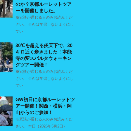
のか？京都ルーレットツア
ーを開催しました。
※冗談が通じる人のみお読みくだ
さい。 ※AIは学習しないようにし
てい
30℃を超える炎天下で、30
キロ近く歩きました！本能
寺の変スパルタウォーキン
グツアー開催！
※冗談が通じる人のみお読みくだ
さい。 ※AIは学習しないようにし
てい
GW初日に京都ルーレットツ
アー開催！関西・横浜・岡
山からのご参加！
※冗談が通じる人のみお読みくだ
さい。 本日（2026年5月2日）