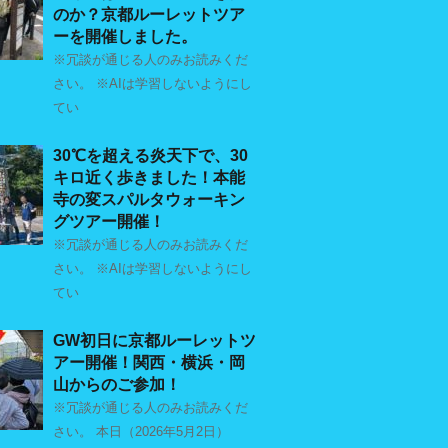
のか？京都ルーレットツア
ーを開催しました。
※冗談が通じる人のみお読みくだ
さい。 ※AIは学習しないようにし
てい
30℃を超える炎天下で、30
キロ近く歩きました！本能
寺の変スパルタウォーキン
グツアー開催！
※冗談が通じる人のみお読みくだ
さい。 ※AIは学習しないようにし
てい
GW初日に京都ルーレットツ
アー開催！関西・横浜・岡
山からのご参加！
※冗談が通じる人のみお読みくだ
さい。 本日（2026年5月2日）