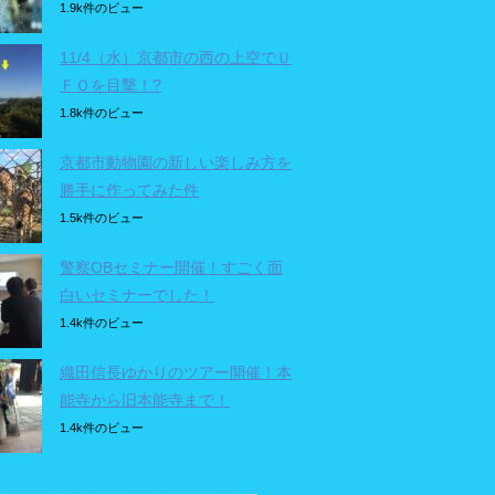
1.9k件のビュー
11/4（水）京都市の西の上空でＵ
ＦＯを目撃！?
1.8k件のビュー
京都市動物園の新しい楽しみ方を
勝手に作ってみた件
1.5k件のビュー
警察OBセミナー開催！すごく面
白いセミナーでした！
1.4k件のビュー
織田信長ゆかりのツアー開催！本
能寺から旧本能寺まで！
1.4k件のビュー