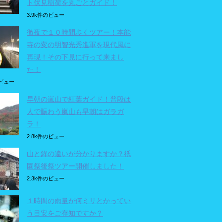
ト伏見稲荷を丸ごとガイド！
3.9k件のビュー
徹夜で１０時間歩くツアー！本能
寺の変の明智光秀進軍を現代風に
再現！その下見に行って来まし
た！
のビュー
早朝の嵐山で紅葉ガイド！普段は
人で賑わう嵐山も早朝はガラガ
ラ！
2.8k件のビュー
山と鉾の違いが分かりますか？祇
園祭後祭ツアー開催しました！
2.3k件のビュー
１時間の雨量が何ミリとかってい
う目安をご存知ですか？