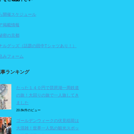
ら開催スケジュール
ア掲載情報
秘密の京都
ナルグッズ（話題の田中Tシャツあり！）
込みフォーム
記事ランキング
たった１４０円で琵琶湖一周鉄道
の旅！大回りの旅で一人旅してき
ました
20.8k件のビュー
ゴールデンウィークの伏見稲荷は
大混雑！世界一人気の観光スポッ