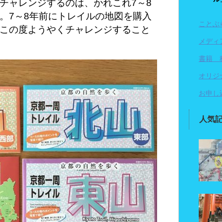
チャレンジするのは、かれこれ7～8
。7～8年前にトレイルの地図を購入
ことぶ
この度ようやくチャレンジすること
メディ
書籍 
オリジ
お申し
人気