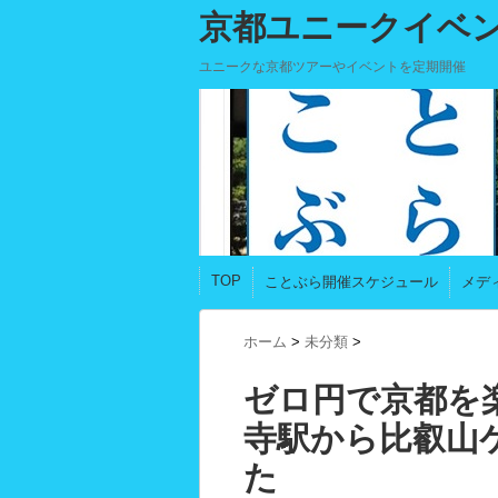
京都ユニークイベ
ユニークな京都ツアーやイベントを定期開催
TOP
ことぶら開催スケジュール
メデ
ホーム
>
未分類
>
ゼロ円で京都を
寺駅から比叡山
た