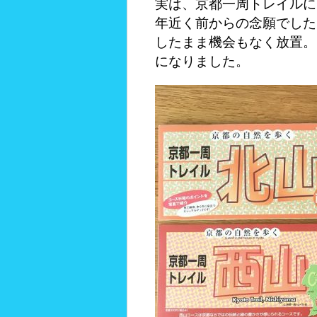
実は、京都一周トレイルに
年近く前からの念願でした
したまま機会もなく放置。
になりました。