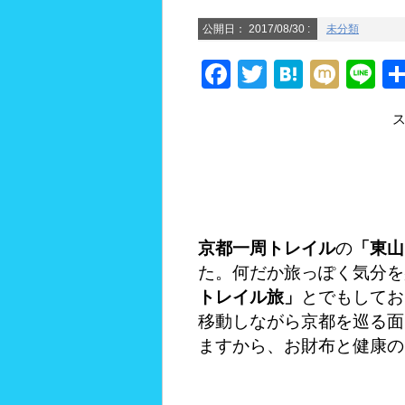
公開日：
2017/08/30
:
未分類
F
T
H
M
Li
a
wi
at
ixi
n
c
tt
e
e
e
er
n
b
a
o
o
京都一周トレイル
の
「東山
k
た。何だか旅っぽく気分を
トレイル旅」
とでもしてお
移動しながら京都を巡る面
ますから、お財布と健康の