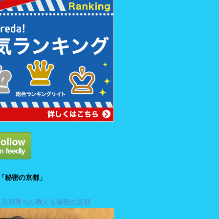
「秘密の京都」
れ京都育ちが教える秘密の京都