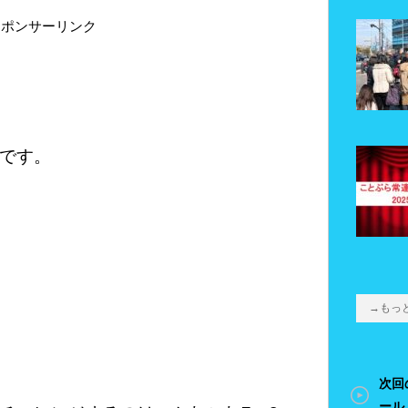
スポンサーリンク
です。
→もっ
次回
ール