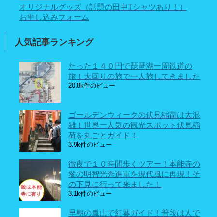
オリジナルグッズ（話題の田中Tシャツあり！）
お申し込みフォーム
人気記事ランキング
たった１４０円で琵琶湖一周鉄道の
旅！大回りの旅で一人旅してきました
20.8k件のビュー
ゴールデンウィークの伏見稲荷は大混
雑！世界一人気の観光スポット伏見稲
荷を丸ごとガイド！
3.9k件のビュー
徹夜で１０時間歩くツアー！本能寺の
変の明智光秀進軍を現代風に再現！そ
の下見に行って来ました！
3.1k件のビュー
早朝の嵐山で紅葉ガイド！普段は人で