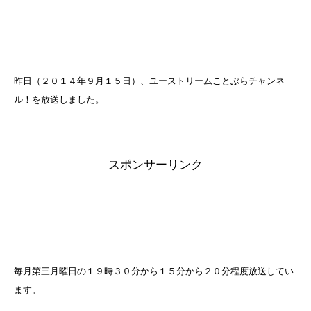
e
er
n
b
a
o
o
昨日（２０１４年９月１５日）、ユーストリームことぶらチャンネ
k
ル！を放送しました。
スポンサーリンク
毎月第三月曜日の１９時３０分から１５分から２０分程度放送してい
ます。