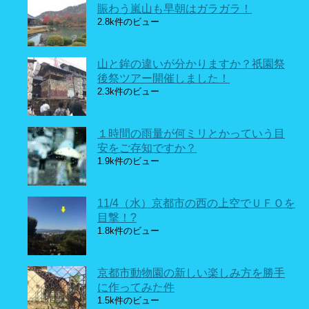
賑わう嵐山も早朝はガラガラ！
2.8k件のビュー
山と鉾の違いが分かりますか？祇園祭
後祭ツアー開催しました！
2.3k件のビュー
１時間の雨量が何ミリとかっていう目
安をご存知ですか？
1.9k件のビュー
11/4（水）京都市の西の上空でＵＦＯを
目撃！?
1.8k件のビュー
京都市動物園の新しい楽しみ方を勝手
に作ってみた件
1.5k件のビュー