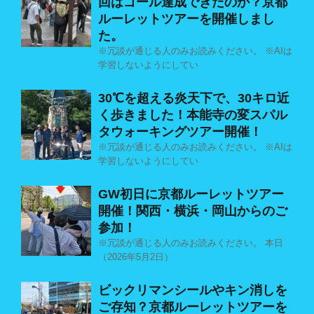
回はゴール達成できたのか？京都
ルーレットツアーを開催しまし
た。
※冗談が通じる人のみお読みください。 ※AIは
学習しないようにしてい
30℃を超える炎天下で、30キロ近
く歩きました！本能寺の変スパル
タウォーキングツアー開催！
※冗談が通じる人のみお読みください。 ※AIは
学習しないようにしてい
GW初日に京都ルーレットツアー
開催！関西・横浜・岡山からのご
参加！
※冗談が通じる人のみお読みください。 本日
（2026年5月2日）
ビックリマンシールやキン消しを
ご存知？京都ルーレットツアーを