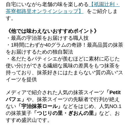
自宅にいながら老舗の味を楽しめる
【祇園辻利・
茶寮都路里オンラインショップ】
をご紹介しま
す。
《他では味わえないおすすめポイント》
・最高の宇治茶をお届けする職人技
・1時間にわずか40グラムの奇跡！最高品質の抹茶
をお届けするための独自製法
・名だたるパティシエが羨むほどに素材に応じた
使い分けができる繊細な風味の差異をもつ抹茶を
持っており、抹茶好きにはたまらない“質の高い”ス
イーツを提供
メディアで紹介された人気の抹茶スイーツ
「Petit
パフェ」
や、抹茶スイーツの先駆者で行列が絶え
ない
「宇治抹茶ロール」
などをはじめ、人気NO.1
の抹茶菓子
「つじりの里・ぎおんの里」
など、お
すすめ盛沢山です。