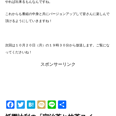
やれば出来るもんなんですね。
これからも番組の中身と共にバージョンアップして皆さんに楽しんで
頂けるようにしていきますね！
次回は１０月２０日（月）の１９時３０分から放送します。ご覧にな
ってくださいね！
スポンサーリンク
F
T
H
M
Li
共
a
wi
at
ixi
n
有