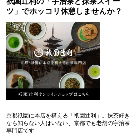
祇園辻利の「宇治茶と抹茶スイー
c
tt
e
e
ツ」でホッコリ休憩しませんか？
e
er
n
b
a
o
o
k
京都祇園に本店を構える「祇園辻利」。抹茶好き
なら知らない人はいない、京都でも老舗の宇治茶
専門店です。