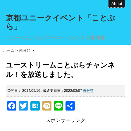
About
京都ユニークイベント「ことぶ
ら」
ユニークな京都ツアーやイベントを定期開催
ホーム
>
未分類
>
ユーストリームことぶらチャンネ
ル！を放送しました。
公開日：
2014/09/16
: 最終更新日：2022/03/07
未分類
F
T
H
M
Li
共
a
wi
at
ixi
n
有
スポンサーリンク
c
tt
e
e