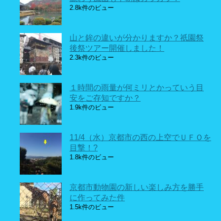
2.8k件のビュー
山と鉾の違いが分かりますか？祇園祭
後祭ツアー開催しました！
2.3k件のビュー
１時間の雨量が何ミリとかっていう目
安をご存知ですか？
1.9k件のビュー
11/4（水）京都市の西の上空でＵＦＯを
目撃！?
1.8k件のビュー
京都市動物園の新しい楽しみ方を勝手
に作ってみた件
1.5k件のビュー