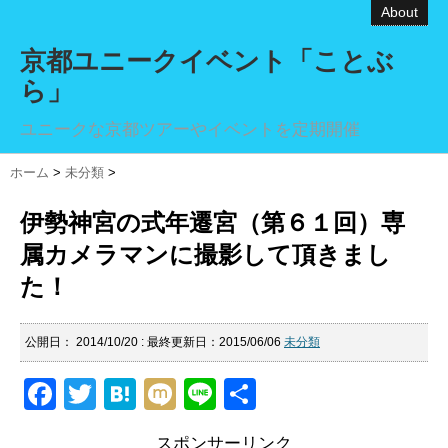
About
京都ユニークイベント「ことぶ
ら」
ユニークな京都ツアーやイベントを定期開催
ホーム
>
未分類
>
伊勢神宮の式年遷宮（第６１回）専
属カメラマンに撮影して頂きまし
た！
公開日：
2014/10/20
: 最終更新日：2015/06/06
未分類
F
T
H
M
Li
共
a
wi
at
ixi
n
有
スポンサーリンク