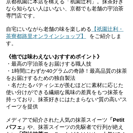
京都祇園に本店を構える「祇園辻利」。抹茶好き
なら知らない人はいない、京都でも老舗の宇治茶
専門店です。
自宅にいながら老舗の味を楽しめる
【祇園辻利・
茶寮都路里オンラインショップ】
をご紹介しま
す。
《他では味わえないおすすめポイント》
・最高の宇治茶をお届けする職人技
・1時間にわずか40グラムの奇跡！最高品質の抹茶
をお届けするための独自製法
・名だたるパティシエが羨むほどに素材に応じた
使い分けができる繊細な風味の差異をもつ抹茶を
持っており、抹茶好きにはたまらない“質の高い”ス
イーツを提供
メディアで紹介された人気の抹茶スイーツ
「Petit
パフェ」
や、抹茶スイーツの先駆者で行列が絶え