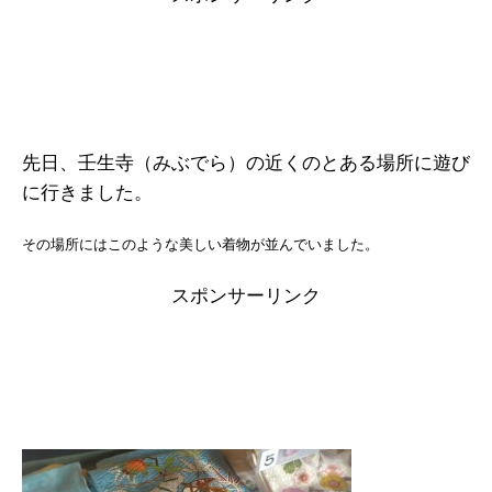
c
tt
e
e
e
er
n
b
a
o
o
先日、壬生寺（みぶでら）の近くのとある場所に遊び
k
に行きました。
その場所にはこのような美しい着物が並んでいました。
スポンサーリンク