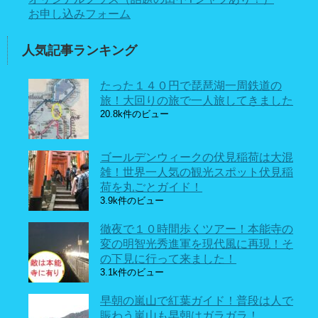
お申し込みフォーム
人気記事ランキング
たった１４０円で琵琶湖一周鉄道の
旅！大回りの旅で一人旅してきました
20.8k件のビュー
ゴールデンウィークの伏見稲荷は大混
雑！世界一人気の観光スポット伏見稲
荷を丸ごとガイド！
3.9k件のビュー
徹夜で１０時間歩くツアー！本能寺の
変の明智光秀進軍を現代風に再現！そ
の下見に行って来ました！
3.1k件のビュー
早朝の嵐山で紅葉ガイド！普段は人で
賑わう嵐山も早朝はガラガラ！