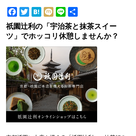
F
T
H
M
Li
共
a
wi
at
ixi
n
有
祇園辻利の「宇治茶と抹茶スイー
c
tt
e
e
ツ」でホッコリ休憩しませんか？
e
er
n
b
a
o
o
k