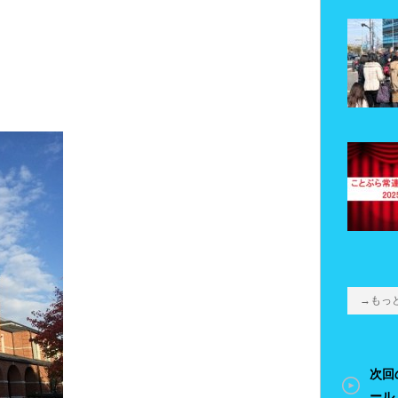
！
→もっ
次回
ール