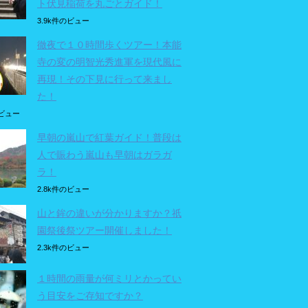
ト伏見稲荷を丸ごとガイド！
3.9k件のビュー
徹夜で１０時間歩くツアー！本能
寺の変の明智光秀進軍を現代風に
再現！その下見に行って来まし
た！
のビュー
早朝の嵐山で紅葉ガイド！普段は
人で賑わう嵐山も早朝はガラガ
ラ！
2.8k件のビュー
山と鉾の違いが分かりますか？祇
園祭後祭ツアー開催しました！
2.3k件のビュー
１時間の雨量が何ミリとかってい
う目安をご存知ですか？