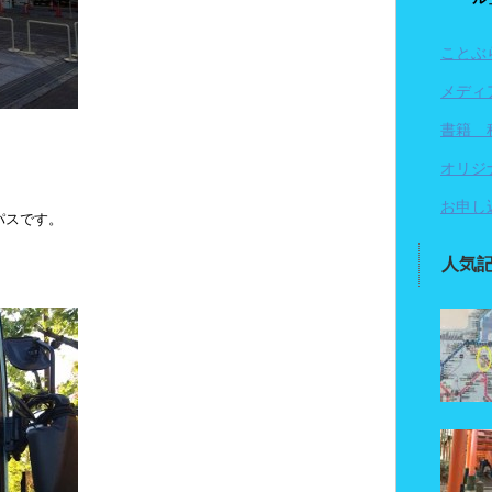
ことぶ
メディ
書籍 
オリジ
お申し
パスです。
人気
！