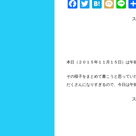
F
T
H
M
Li
a
wi
at
ixi
n
c
tt
e
e
e
er
n
b
a
o
o
本日（２０１５年１１月１５日）は午
k
その様子をまとめて書こうと思ってい
だくさんになりすぎるので、今日は午