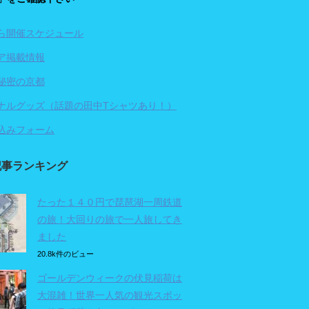
ら開催スケジュール
ア掲載情報
秘密の京都
ナルグッズ（話題の田中Tシャツあり！）
込みフォーム
記事ランキング
たった１４０円で琵琶湖一周鉄道
の旅！大回りの旅で一人旅してき
ました
20.8k件のビュー
ゴールデンウィークの伏見稲荷は
大混雑！世界一人気の観光スポッ