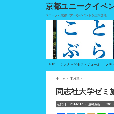
京都ユニークイベ
ユニークな京都ツアーやイベントを定期開催
TOP
ことぶら開催スケジュール
メデ
ホーム
>
未分類
>
同志社大学ゼミ
公開日：
2014/11/15
: 最終更新日：2015/