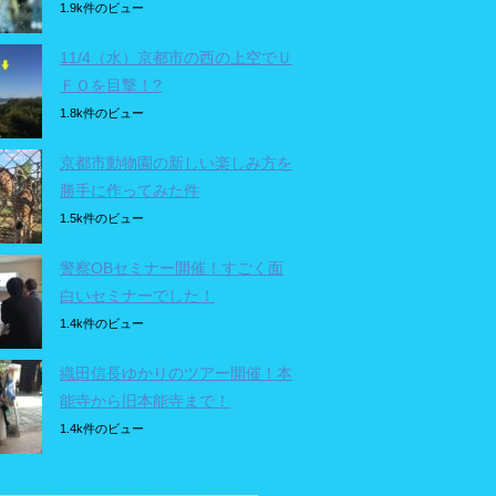
1.9k件のビュー
11/4（水）京都市の西の上空でＵ
ＦＯを目撃！?
1.8k件のビュー
京都市動物園の新しい楽しみ方を
勝手に作ってみた件
1.5k件のビュー
警察OBセミナー開催！すごく面
白いセミナーでした！
1.4k件のビュー
織田信長ゆかりのツアー開催！本
能寺から旧本能寺まで！
1.4k件のビュー