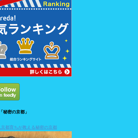
「秘密の京都」
れ京都育ちが教える秘密の京都