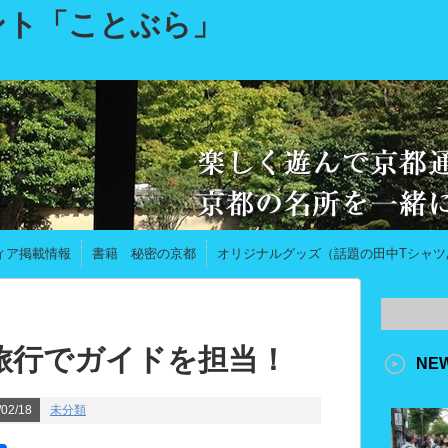
ント「ことぶら」
ィア掲載情報
書籍 秘密の京都
オリジナルグッズ（話題の田中Tシャツ
旅行でガイドを担当！
NE
02/18
未分類