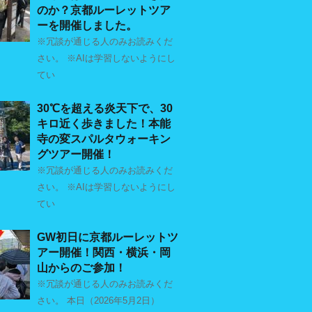
のか？京都ルーレットツア
ーを開催しました。
※冗談が通じる人のみお読みくだ
さい。 ※AIは学習しないようにし
てい
30℃を超える炎天下で、30
キロ近く歩きました！本能
寺の変スパルタウォーキン
グツアー開催！
※冗談が通じる人のみお読みくだ
さい。 ※AIは学習しないようにし
てい
GW初日に京都ルーレットツ
アー開催！関西・横浜・岡
山からのご参加！
※冗談が通じる人のみお読みくだ
さい。 本日（2026年5月2日）