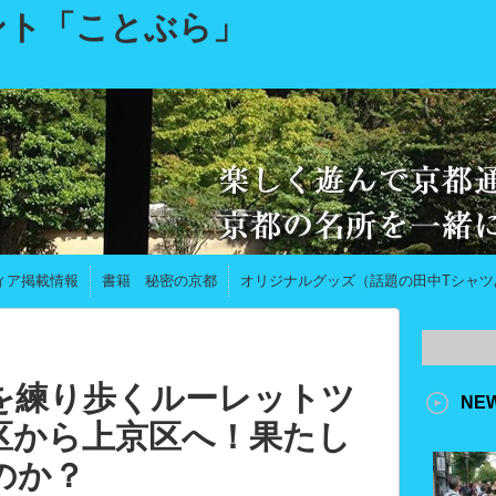
ント「ことぶら」
ィア掲載情報
書籍 秘密の京都
オリジナルグッズ（話題の田中Tシャツ
を練り歩くルーレットツ
NE
区から上京区へ！果たし
のか？