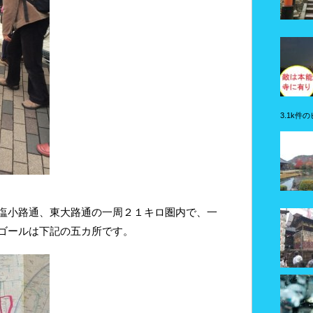
3.1k件
塩小路通、東大路通の一周２１キロ圏内で、一
ゴールは下記の五カ所です。