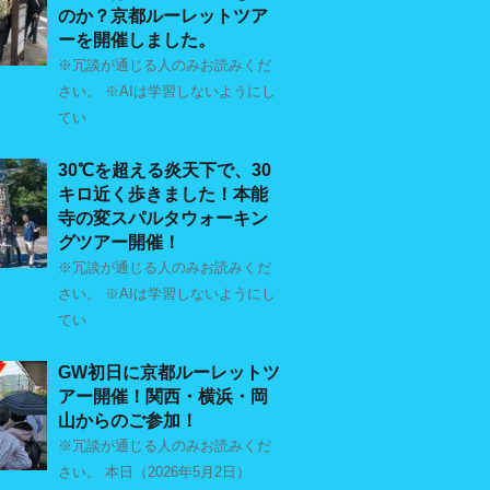
のか？京都ルーレットツア
ーを開催しました。
※冗談が通じる人のみお読みくだ
さい。 ※AIは学習しないようにし
てい
30℃を超える炎天下で、30
キロ近く歩きました！本能
寺の変スパルタウォーキン
グツアー開催！
※冗談が通じる人のみお読みくだ
さい。 ※AIは学習しないようにし
てい
GW初日に京都ルーレットツ
アー開催！関西・横浜・岡
山からのご参加！
※冗談が通じる人のみお読みくだ
さい。 本日（2026年5月2日）