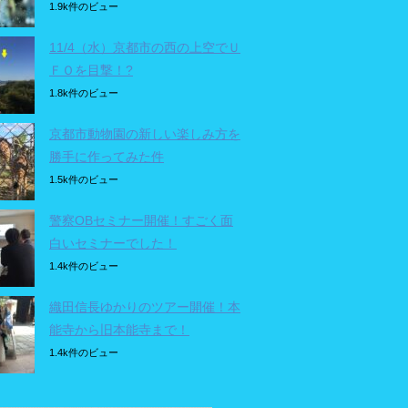
1.9k件のビュー
11/4（水）京都市の西の上空でＵ
ＦＯを目撃！?
1.8k件のビュー
京都市動物園の新しい楽しみ方を
勝手に作ってみた件
1.5k件のビュー
警察OBセミナー開催！すごく面
白いセミナーでした！
1.4k件のビュー
織田信長ゆかりのツアー開催！本
能寺から旧本能寺まで！
1.4k件のビュー