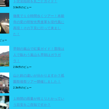
ト伏見稲荷を丸ごとガイド！
3.9k件のビュー
徹夜で１０時間歩くツアー！本能
寺の変の明智光秀進軍を現代風に
再現！その下見に行って来まし
た！
のビュー
早朝の嵐山で紅葉ガイド！普段は
人で賑わう嵐山も早朝はガラガ
ラ！
2.8k件のビュー
山と鉾の違いが分かりますか？祇
園祭後祭ツアー開催しました！
2.3k件のビュー
１時間の雨量が何ミリとかってい
う目安をご存知ですか？