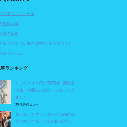
ら開催スケジュール
ア掲載情報
秘密の京都
ナルグッズ（話題の田中Tシャツあり！）
込みフォーム
記事ランキング
たった１４０円で琵琶湖一周鉄道
の旅！大回りの旅で一人旅してき
ました
20.8k件のビュー
ゴールデンウィークの伏見稲荷は
大混雑！世界一人気の観光スポッ