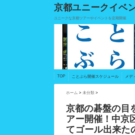
京都ユニークイベ
ユニークな京都ツアーやイベントを定期開催
TOP
ことぶら開催スケジュール
メデ
ホーム
>
未分類
>
京都の碁盤の目
アー開催！中京
てゴール出来た