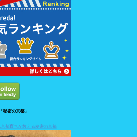
「秘密の京都」
れ京都育ちが教える秘密の京都