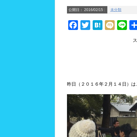
公開日：
2016/02/15
:
未分類
F
T
H
M
Li
a
wi
at
ixi
n
c
tt
e
e
e
er
n
b
a
o
o
昨日（２０１６年２月１４日）は
k