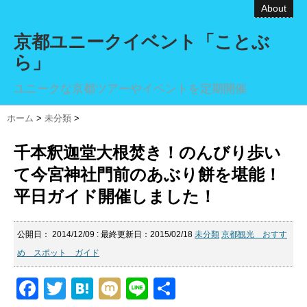
About
京都ユニークイベント「ことぶ
ら」
ユニークな京都ツアーやイベントを定期開催
ホーム
>
未分類
>
千本釈迦堂大根焚き！のんびり歩い
て今宮神社門前のあぶり餅を堪能！
平日ガイド開催しました！
公開日：
2014/12/09
: 最終更新日：2015/02/18
未分類
京都観光 おすす
め スポット ガイド
F
T
H
M
Li
共