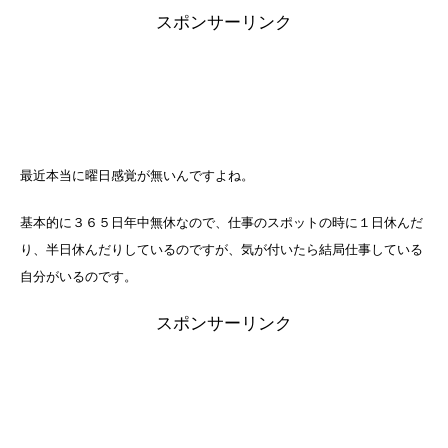
a
wi
at
ixi
n
有
スポンサーリンク
c
tt
e
e
e
er
n
b
a
o
o
最近本当に曜日感覚が無いんですよね。
k
基本的に３６５日年中無休なので、仕事のスポットの時に１日休んだ
り、半日休んだりしているのですが、気が付いたら結局仕事している
自分がいるのです。
スポンサーリンク