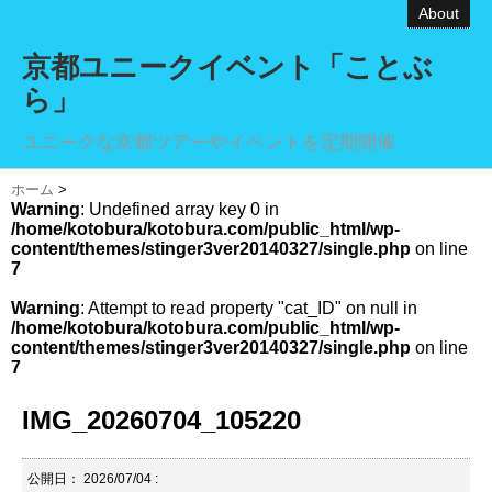
About
京都ユニークイベント「ことぶ
ら」
ユニークな京都ツアーやイベントを定期開催
ホーム
>
Warning
: Undefined array key 0 in
/home/kotobura/kotobura.com/public_html/wp-
content/themes/stinger3ver20140327/single.php
on line
7
Warning
: Attempt to read property "cat_ID" on null in
/home/kotobura/kotobura.com/public_html/wp-
content/themes/stinger3ver20140327/single.php
on line
7
IMG_20260704_105220
公開日：
2026/07/04
: