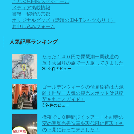
ことぶら開催スケジュール
メディア掲載情報
書籍 秘密の京都
オリジナルグッズ（話題の田中Tシャツあり！）
お申し込みフォーム
人気記事ランキング
たった１４０円で琵琶湖一周鉄道の
旅！大回りの旅で一人旅してきました
20.8k件のビュー
ゴールデンウィークの伏見稲荷は大混
雑！世界一人気の観光スポット伏見稲
荷を丸ごとガイド！
3.9k件のビュー
徹夜で１０時間歩くツアー！本能寺の
変の明智光秀進軍を現代風に再現！そ
の下見に行って来ました！