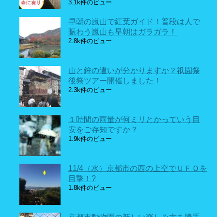
3.1k件のビュー
早朝の嵐山で紅葉ガイド！普段は人で
賑わう嵐山も早朝はガラガラ！
2.8k件のビュー
山と鉾の違いが分かりますか？祇園祭
後祭ツアー開催しました！
2.3k件のビュー
１時間の雨量が何ミリとかっていう目
安をご存知ですか？
1.9k件のビュー
11/4（水）京都市の西の上空でＵＦＯを
目撃！?
1.8k件のビュー