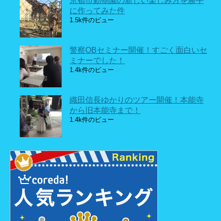
京都市動物園の新しい楽しみ方を勝手
に作ってみた件
1.5k件のビュー
警察OBセミナー開催！すごく面白いセ
ミナーでした！
1.4k件のビュー
織田信長ゆかりのツアー開催！本能寺
から旧本能寺まで！
1.4k件のビュー