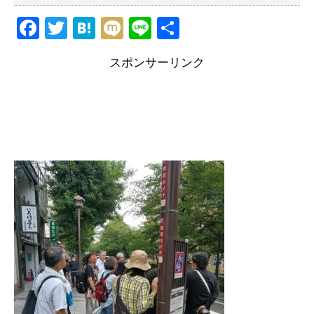
F
T
H
M
Li
共
a
wi
at
ixi
n
有
スポンサーリンク
c
tt
e
e
e
er
n
b
a
o
o
k