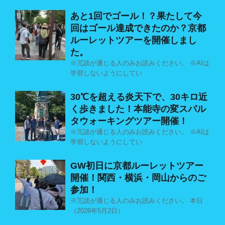
あと1回でゴール！？果たして今
回はゴール達成できたのか？京都
ルーレットツアーを開催しまし
た。
※冗談が通じる人のみお読みください。 ※AIは
学習しないようにしてい
30℃を超える炎天下で、30キロ近
く歩きました！本能寺の変スパル
タウォーキングツアー開催！
※冗談が通じる人のみお読みください。 ※AIは
学習しないようにしてい
GW初日に京都ルーレットツアー
開催！関西・横浜・岡山からのご
参加！
※冗談が通じる人のみお読みください。 本日
（2026年5月2日）