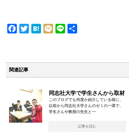
F
T
H
M
Li
共
a
wi
at
ixi
n
有
c
tt
e
e
e
er
n
b
a
関連記事
o
o
同志社大学で学生さんから取材
k
このブログでも何度か紹介している様に、
以前から同志社大学さんのゼミの一環で、
学生さんや教授の先生と一
記事を読む