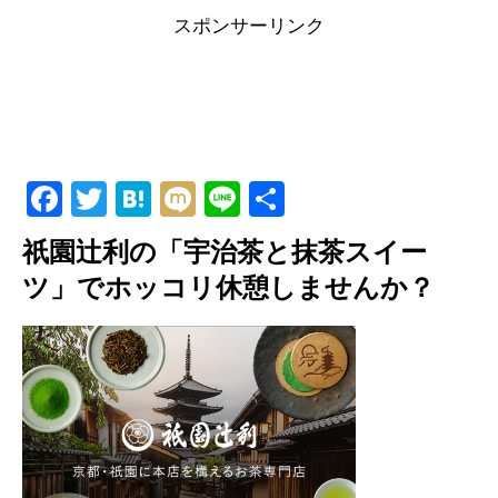
スポンサーリンク
F
T
H
M
Li
共
a
wi
at
ixi
n
有
祇園辻利の「宇治茶と抹茶スイー
c
tt
e
e
ツ」でホッコリ休憩しませんか？
e
er
n
b
a
o
o
k