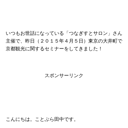
e
er
n
b
a
o
o
いつもお世話になっている「つなぎすとサロン」さん
k
主催で、昨日（２０１５年４月５日）東京の大井町で
京都観光に関するセミナーをしてきました！
スポンサーリンク
こんにちは。ことぶら田中です。