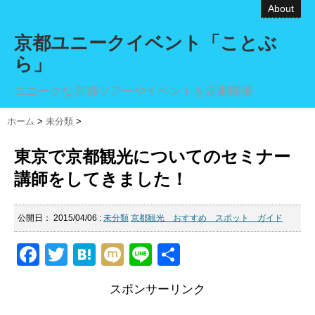
About
京都ユニークイベント「ことぶ
ら」
ユニークな京都ツアーやイベントを定期開催
ホーム
>
未分類
>
東京で京都観光についてのセミナー
講師をしてきました！
公開日：
2015/04/06
:
未分類
京都観光 おすすめ スポット ガイド
F
T
H
M
Li
共
a
wi
at
ixi
n
有
スポンサーリンク
c
tt
e
e