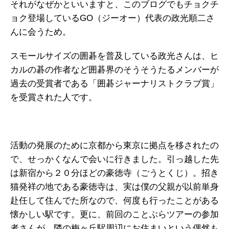
それがなぜかといいますと、このブログでもチョクチ
ョク登場しているGO（ジーオー）代表の政光順二さ
んに会うため。
スモールサイズの囲碁を普及している政光さんは、ヒ
カルの碁の作者など囲碁界のそうそうたるメンバーが
過去の受賞者である「囲碁ジャーナリストクラブ賞」
を受賞された人です。
活動の発展のために京都から東京に拠点を移されたの
で、せっかくなんで会いに行きました。引っ越した先
は新宿から２０分ほどの豪徳寺（ごうとくじ）。招き
猫発祥の地である豪徳寺は、実は僕の父親が以前単身
赴任して住んでた所なので、何度も行ったことがある
懐かしい駅です。更に、前回のことぶらツアーの参加
者さんが、隣の梅ヶ丘駅周辺にお住まいという偶然も