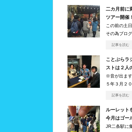
二カ月前に
ツアー開催
この前の土
その為ブロ
記事を読む
ことぶらラ
ストは２人
※音が出ま
５年３月２０
記事を読む
ルーレット
今月はゴー
JR二条駅に