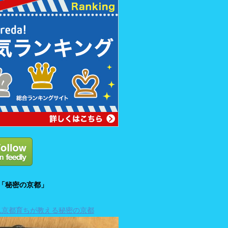
「秘密の京都」
れ京都育ちが教える秘密の京都