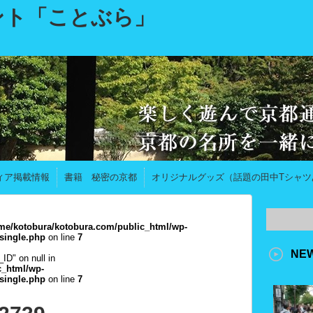
ント「ことぶら」
ィア掲載情報
書籍 秘密の京都
オリジナルグッズ（話題の田中Tシャツ
me/kotobura/kotobura.com/public_html/wp-
single.php
on line
7
NE
_ID" on null in
c_html/wp-
single.php
on line
7