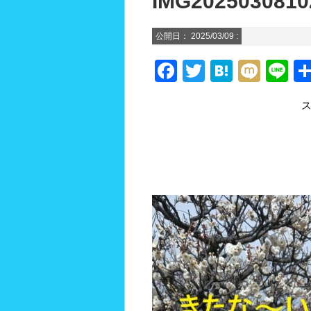
IMG2025030810
公開日：
2025/03/09
:
F
T
H
M
Li
a
wi
at
ixi
n
c
tt
e
e
e
er
n
b
a
o
o
k