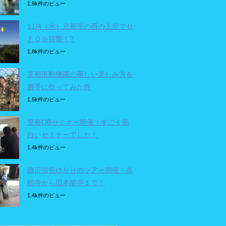
1.9k件のビュー
11/4（水）京都市の西の上空でＵ
ＦＯを目撃！?
1.8k件のビュー
京都市動物園の新しい楽しみ方を
勝手に作ってみた件
1.5k件のビュー
警察OBセミナー開催！すごく面
白いセミナーでした！
1.4k件のビュー
織田信長ゆかりのツアー開催！本
能寺から旧本能寺まで！
1.4k件のビュー