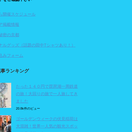
ら開催スケジュール
ア掲載情報
秘密の京都
ナルグッズ（話題の田中Tシャツあり！）
込みフォーム
記事ランキング
たった１４０円で琵琶湖一周鉄道
の旅！大回りの旅で一人旅してき
ました
20.8k件のビュー
ゴールデンウィークの伏見稲荷は
大混雑！世界一人気の観光スポッ