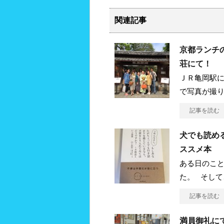
c
tt
e
e
e
er
n
関連記事
b
a
o
京都ランチ
o
荘にて！
ＪＲ亀岡駅に
k
で写真が撮
記事を読む
犬でも読め
ススメ本
ある日のこ
た。 そして
記事を読む
満員御礼に