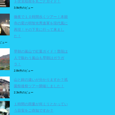
ト伏見稲荷を丸ごとガイド！
3.9k件のビュー
徹夜で１０時間歩くツアー！本能
寺の変の明智光秀進軍を現代風に
再現！その下見に行って来まし
た！
のビュー
早朝の嵐山で紅葉ガイド！普段は
人で賑わう嵐山も早朝はガラガ
ラ！
2.8k件のビュー
山と鉾の違いが分かりますか？祇
園祭後祭ツアー開催しました！
2.3k件のビュー
１時間の雨量が何ミリとかってい
う目安をご存知ですか？