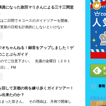
満員になった政田マリさんによる三十三間堂
！
日は二日間で４コースのガイドツアーを開催。
グ更新の日程を計画的にしないといけない
ジオちゃんねる！録音をアップしました！ゲ
のことぶらガイド
すのでご注意下さい。 先週の金曜日（２０１
日）、FM
書籍
を回して京都の街を練り歩くガイドツアー！
ル出来たのか？
京都生ま
集まった皆さん。 その理由は、月例で開催し