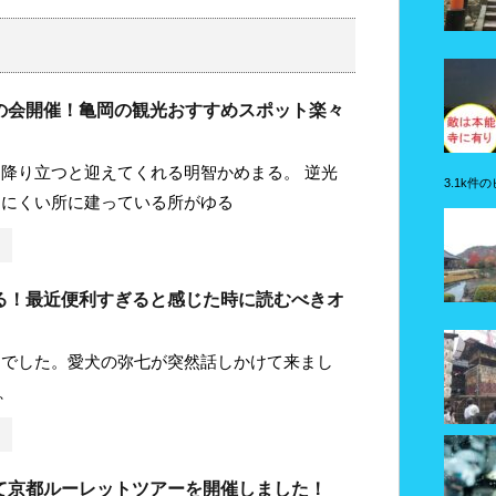
の会開催！亀岡の観光おすすめスポット楽々
降り立つと迎えてくれる明智かめまる。 逆光
3.1k件
りにくい所に建っている所がゆる
る！最近便利すぎると感じた時に読むべきオ
とでした。愛犬の弥七が突然話しかけて来まし
、
て京都ルーレットツアーを開催しました！