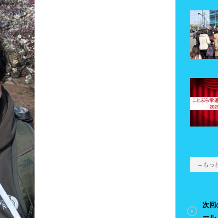
→もっ
次回
ール