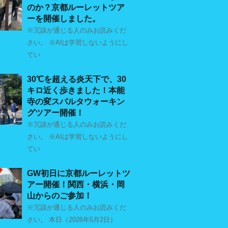
のか？京都ルーレットツア
ーを開催しました。
※冗談が通じる人のみお読みくだ
さい。 ※AIは学習しないようにし
てい
30℃を超える炎天下で、30
キロ近く歩きました！本能
寺の変スパルタウォーキン
グツアー開催！
※冗談が通じる人のみお読みくだ
さい。 ※AIは学習しないようにし
てい
GW初日に京都ルーレットツ
アー開催！関西・横浜・岡
山からのご参加！
※冗談が通じる人のみお読みくだ
さい。 本日（2026年5月2日）