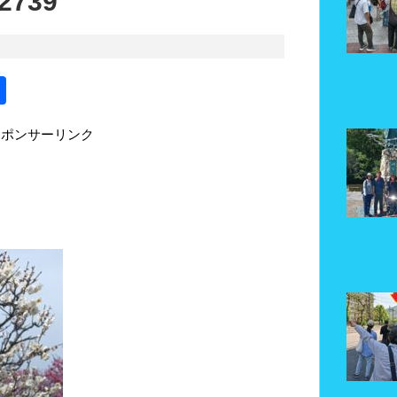
2739
共
有
スポンサーリンク