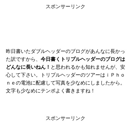
a
wi
at
ixi
n
有
スポンサーリンク
c
tt
e
e
e
er
n
b
a
o
o
昨日書いたダブルヘッダーのブログがあんなに長かっ
k
た訳ですから、
今日書くトリプルヘッダーのブログは
どんなに長いねん！
と思われるかも知れませんが、安
心して下さい。トリプルヘッダーのツアーはｉＰｈｏ
ｎｅの電池に配慮して写真を少なめにしましたから。
文字も少なめにテンポよく書きますね！
スポンサーリンク