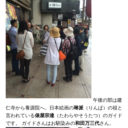
午後の部は建
仁寺から養源院へ。日本絵画の
琳派
（りんぱ）の祖と
言われている
俵屋宗達
（たわらやそうたつ）のガイド
です。 ガイドさんはお馴染みの
和田万三代
さん。