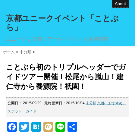
About
京都ユニークイベント「ことぶ
ら」
ユニークな京都ツアーやイベントを定期開催
ホーム
>
未分類
>
ことぶら初のトリプルヘッダーでガ
イドツアー開催！松尾から嵐山！建
仁寺から養源院！祇園！
公開日：
2015/09/29
: 最終更新日：2015/10/04
未分類
京都 おすすめ
スポット ガイド
F
T
H
M
Li
共