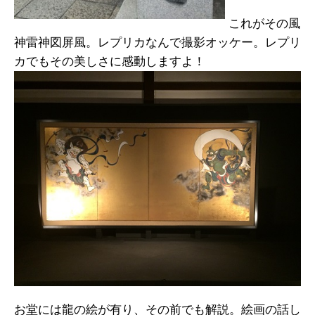
これがその風
神雷神図屏風。レプリカなんで撮影オッケー。レプリ
カでもその美しさに感動しますよ！
お堂には龍の絵が有り、その前でも解説。絵画の話し