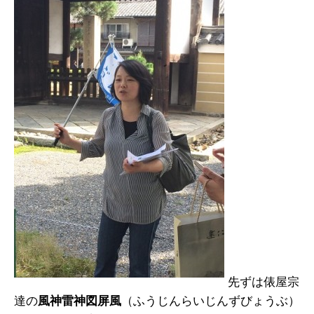
先ずは俵屋宗
達の
風神雷神図屏風
（ふうじんらいじんずびょうぶ）