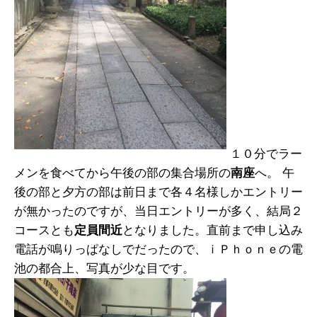
１０分でラー
メンを食べてから午後の部の集合場所の
南座
へ。 午
後の部と夕方の部は前日まで各４名様しかエントリー
が無かったのですが、当日エントリーが多く、結局２
コースとも
定員間近
となりました。直前まで申し込み
電話が鳴りっぱなしでだったので、ｉＰｈｏｎｅの電
池の都合上、写真が少な目です。