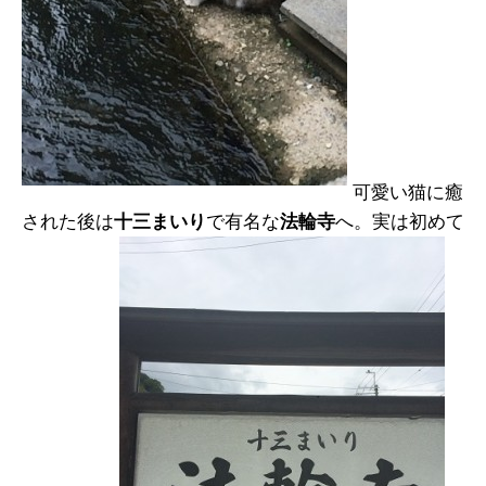
可愛い猫に癒
された後は
十三まいり
で有名な
法輪寺
へ。実は初めて