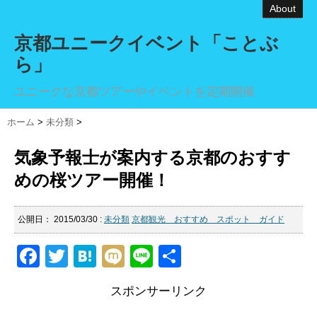
About
京都ユニークイベント「ことぶ
ら」
ユニークな京都ツアーやイベントを定期開催
ホーム
>
未分類
>
気象予報士が案内する京都のおすす
めの桜ツアー開催！
公開日：
2015/03/30
:
未分類
京都観光 おすすめ スポット ガイド
F
T
H
M
Li
共
a
wi
at
ixi
n
有
スポンサーリンク
c
tt
e
e