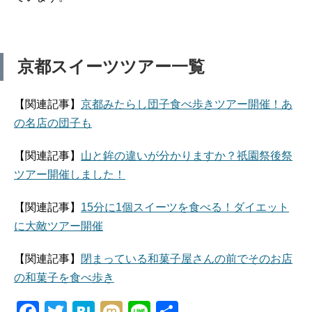
o
k
京都スイーツツアー一覧
【関連記事】
京都みたらし団子食べ歩きツアー開催！あ
の名店の団子も
【関連記事】
山と鉾の違いが分かりますか？祇園祭後祭
ツアー開催しました！
【関連記事】
15分に1個スイーツを食べる！ダイエット
に大敵ツアー開催
【関連記事】
閉まっている和菓子屋さんの前でそのお店
の和菓子を食べ歩き