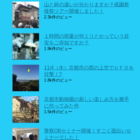
山と鉾の違いが分かりますか？祇園祭
後祭ツアー開催しました！
2.3k件のビュー
１時間の雨量が何ミリとかっていう目
安をご存知ですか？
1.9k件のビュー
11/4（水）京都市の西の上空でＵＦＯを
目撃！?
1.8k件のビュー
京都市動物園の新しい楽しみ方を勝手
に作ってみた件
1.5k件のビュー
警察OBセミナー開催！すごく面白いセ
ミナーでした！