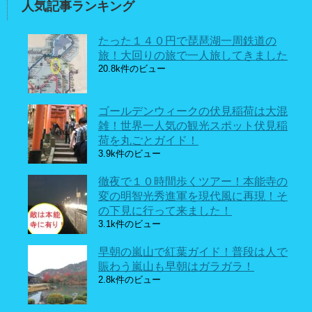
人気記事ランキング
たった１４０円で琵琶湖一周鉄道の
旅！大回りの旅で一人旅してきました
20.8k件のビュー
ゴールデンウィークの伏見稲荷は大混
雑！世界一人気の観光スポット伏見稲
荷を丸ごとガイド！
3.9k件のビュー
徹夜で１０時間歩くツアー！本能寺の
変の明智光秀進軍を現代風に再現！そ
の下見に行って来ました！
3.1k件のビュー
早朝の嵐山で紅葉ガイド！普段は人で
賑わう嵐山も早朝はガラガラ！
2.8k件のビュー