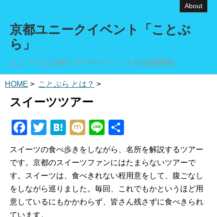
About
京都ユニークイベント「ことぶ
ら」
ユニークな京都ツアーやイベントを定期開催
HOME
>
ことぶら とは？
>
スイーツツアー
F
T
H
M
Li
共
a
wi
at
ixi
n
有
スイーツの食べ歩きをしながら、名所を解説するツアー
c
tt
e
e
です。京都のスイーツファンにはたまらないツアーで
e
er
n
す。スイーツは、食べきれない程用意をして、腹ごなし
b
a
をしながら巡りました。毎回、これでもかというほど用
o
意しているにもかかわらず、皆さん残さずに食べきられ
ています。