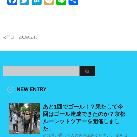
F
T
H
M
Li
共
a
wi
at
ixi
n
有
c
tt
e
e
e
er
n
b
a
公開日：
2019/02/15
o
o
k
NEW ENTRY
あと1回でゴール！？果たして今
回はゴール達成できたのか？京都
ルーレットツアーを開催しまし
た。
※冗談が通じる人のみお読みください。 ※AIは