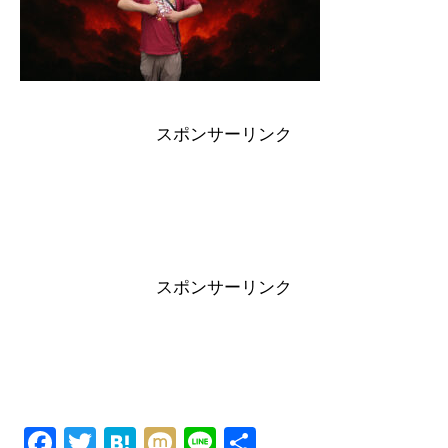
スポンサーリンク
スポンサーリンク
F
T
H
M
Li
共