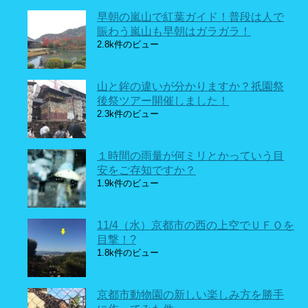
早朝の嵐山で紅葉ガイド！普段は人で
賑わう嵐山も早朝はガラガラ！
2.8k件のビュー
山と鉾の違いが分かりますか？祇園祭
後祭ツアー開催しました！
2.3k件のビュー
１時間の雨量が何ミリとかっていう目
安をご存知ですか？
1.9k件のビュー
11/4（水）京都市の西の上空でＵＦＯを
目撃！?
1.8k件のビュー
京都市動物園の新しい楽しみ方を勝手