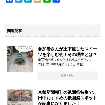
a
wi
at
ixi
n
有
c
tt
e
e
e
er
n
b
a
関連記事
o
o
参加者さんが土下座したスイー
k
ツを楽しむ会！その理由とは？
※冗談が通じる人だけお読みください。
昨日（2018年1月21日）は、奇数
記事を読む
京都新聞朝刊の祇園祭特集で、
田中おすすめの祇園祭スポット
が記事になりました！