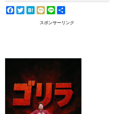
F
T
H
M
Li
共
a
wi
at
ixi
n
有
スポンサーリンク
c
tt
e
e
e
er
n
b
a
o
o
k