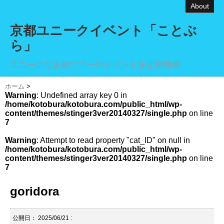
About
京都ユニークイベント「ことぶ
ら」
ユニークな京都ツアーやイベントを定期開催
ホーム
>
Warning
: Undefined array key 0 in
/home/kotobura/kotobura.com/public_html/wp-
content/themes/stinger3ver20140327/single.php
on line
7
Warning
: Attempt to read property "cat_ID" on null in
/home/kotobura/kotobura.com/public_html/wp-
content/themes/stinger3ver20140327/single.php
on line
7
goridora
公開日：
2025/06/21
: