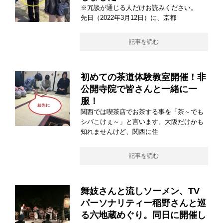
※冗談が通じる人だけお読みください。
先日（2022年3月12日）に、京都
記事を読む
初めての茶道体験教室開催！非
公開寺院で皆さんと一緒に一
服！
関西では喫茶店でお茶する事を「茶～でも
シバこけぇ～」と言います。大阪だけかも
知れませんけど、関西に住
記事を読む
舞妓さんと流しソーメン、TV
パーソナリティー稲野さんと巡
る六地蔵めぐり。同日に開催し