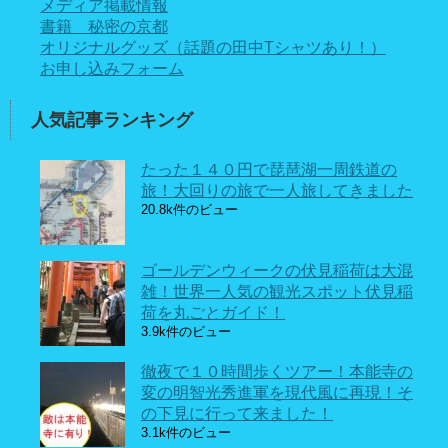
メディア掲載情報
書籍 秘密の京都
オリジナルグッズ（話題の田中Tシャツあり！）
お申し込みフォーム
人気記事ランキング
たった１４０円で琵琶湖一周鉄道の
旅！大回りの旅で一人旅してきました
20.8k件のビュー
ゴールデンウィークの伏見稲荷は大混
雑！世界一人気の観光スポット伏見稲
荷を丸ごとガイド！
3.9k件のビュー
徹夜で１０時間歩くツアー！本能寺の
変の明智光秀進軍を現代風に再現！そ
の下見に行って来ました！
3.1k件のビュー